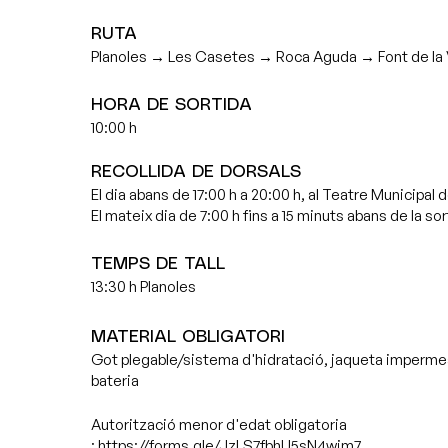
RUTA
Planoles → Les Casetes → Roca Aguda → Font de la 
HORA DE SORTIDA
10:00 h
RECOLLIDA DE DORSALS
El dia abans de 17:00 h a 20:00 h, al Teatre Municipal 
El mateix dia de 7:00 h fins a 15 minuts abans de la sor
TEMPS DE TALL
13:30 h Planoles
MATERIAL OBLIGATORI
Got plegable/sistema d'hidratació, jaqueta imperme
bateria
Autorització menor d'edat obligatoria
:
https://forms.gle/JzLS7fbhU5sN4wjm7