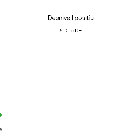
Desnivell positiu
500 m D+