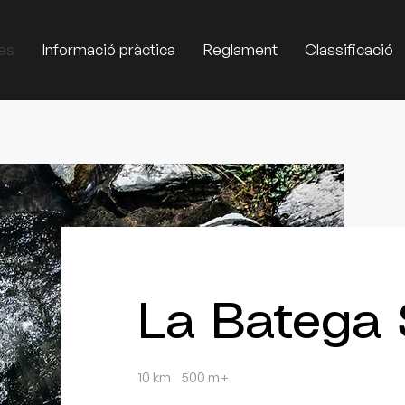
es
Informació pràctica
Reglament
Classificació
La Batega 
10 km 500 m+