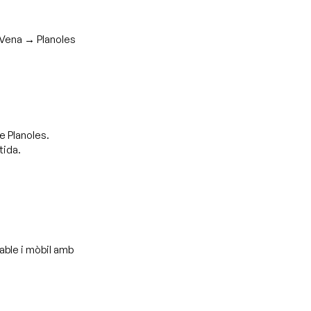
Vena → Planoles
de Planoles.
tida.
able i mòbil amb