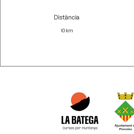
Distància
10 km