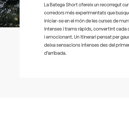
La Batega Short ofereix un recorregut curt
corredors més experimentats que busquen
iniciar-se en el món de les curses de munta
intenses i trams ràpids, convertint cada
i emocionant. Un itinerari pensat per gaud
deixa sensacions intenses des del primer 
d’arribada.